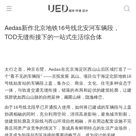
Aedas新作北京地铁16号线北安河车辆段，
TOD无缝衔接下的一站式生活综合体
太行之首，神京右臂。Aedas在北京海淀区西山山后区域打造了一
个"看不见的车辆段" ——京投发展·岚山。项目位于海淀北部地铁16
号线始发站的车辆段上盖，集办公、商业、文化、住宅多种业态于
一体，与轨道交通无缝衔接，错落的布局和起伏的建筑轮廓，让建
筑群犹如西山山脉的自然延伸，藏匿山林，隐逸峰峦。
由于16号线北段早已开通投入使用，如何将已建成的车辆段与上盖
协调相融的同时，充分利用空间，消弭高差影响，避免城市割裂，
使建筑轮廓及天际线与西山环境自然相融，并在周边配套设施不完
善且同类产业竞争的情况下，形成具有鲜明特点的生活产业场所，
使其成为加强与市区连接的重要战略节点，成为设计的关键。