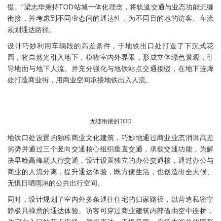
提。"梁志华秉持TOD站城一体化理念，将轨道交通与业态功能无缝
衔接，并考虑到不同业态间的通达性，为不同目的地的访客、车流
规划通达路径。
设计巧妙利用车辆段的高差条件，于地铁出口处打造了下沉式花
园，将自然光引入地下，模糊室内外界限，形成立体绿色景观，引
导地面与地下人流。并充分强化与地铁站点交通接驳，在地下连廊
处打造商业街，用商业空间承接地铁出入人流。
无缝衔接的TOD
地铁口处设置的独栋商业文化建筑，巧妙地通过商业业态消弭高差
劣势并通过三个竖向交通核心组织垂直交通，承载交通功能，为解
决早晚高峰期人行交通，设计设置独立的办公交通核，通过办公与
商业的人流分离，提升通达体验，既方便生活，也创造出全天候、
无惧日晒雨淋的公共出行空间。
同时，设计规划了室内外多条通往住宅的归家路径，以营造私密宁
静极具禅意的通达体验。访客可穿过商业建筑内部借由空中连桥，