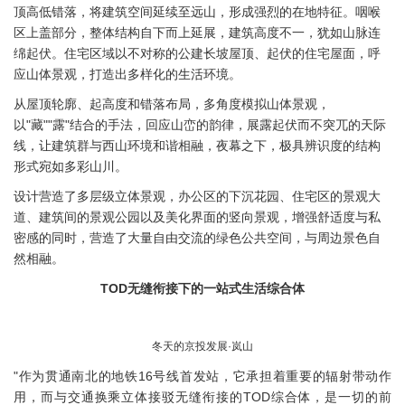
顶高低错落，将建筑空间延续至远山，形成强烈的在地特征。咽喉
区上盖部分，整体结构自下而上延展，建筑高度不一，犹如山脉连
绵起伏。住宅区域以不对称的公建长坡屋顶、起伏的住宅屋面，呼
应山体景观，打造出多样化的生活环境。
从屋顶轮廓、起高度和错落布局，多角度模拟山体景观，
以"藏""露"结合的手法，回应山峦的韵律，展露起伏而不突兀的天际
线，让建筑群与西山环境和谐相融，夜幕之下，极具辨识度的结构
形式宛如多彩山川。
设计营造了多层级立体景观，办公区的下沉花园、住宅区的景观大
道、建筑间的景观公园以及美化界面的竖向景观，增强舒适度与私
密感的同时，营造了大量自由交流的绿色公共空间，与周边景色自
然相融。
TOD无缝衔接下的一站式生活综合体
冬天的京投发展·岚山
"作为贯通南北的地铁16号线首发站，它承担着重要的辐射带动作
用，而与交通换乘立体接驳无缝衔接的TOD综合体，是一切的前