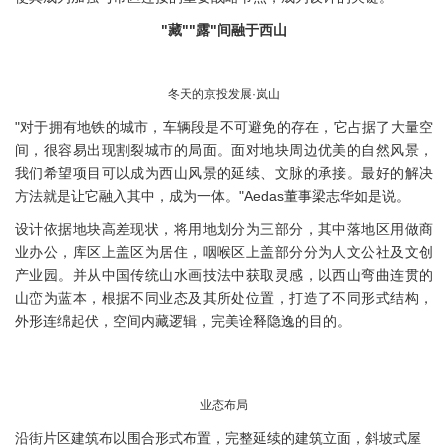
"藏""露"间融于西山
冬天的京投发展·岚山
"对于拥有地铁的城市，车辆段是不可避免的存在，它占据了大量空
间，很容易出现割裂城市的局面。面对地块周边优美的自然风景，
我们希望项目可以成为西山风景的延续、文脉的承接。最好的解决
方法就是让它融入其中，成为一体。"Aedas董事梁志华如是说。
设计依据地块高差现状，将用地划分为三部分，其中落地区用做商
业办公，库区上盖区为居住，咽喉区上盖部分分为人文公社及文创
产业园。并从中国传统山水画技法中获取灵感，以西山弯曲连贯的
山峦为蓝本，根据不同业态及其所处位置，打造了不同形式结构，
外形连绵起伏，空间内藏逻辑，完美诠释隐逸的目的。
业态布局
沿街片区建筑布以围合形式布置，完整延续的建筑立面，斜坡式屋