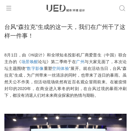
台风“森拉克”生成的这一天，我们在广州干了这
样一件事！
8月1日，由《Hi设计》和全球知名投影机厂商爱普生（中国）联合
主办的《
场景唤醒
论坛》第二季终于在
广州
与大家见面了，本次论
坛主题围绕“
数字影像
重塑
空间体验
”展开。就在活动当日，台风“森
拉克”生成，为广州带来一丝清凉的同时，也带来了连日的暴雨。虽
然天公不作美，但活动现场依然有近百名观众冒雨前来。在被疫情
封印的2020年，在商业进入寒冬的时刻，在台风过境的暴雨冲刷
下，都没有消退人们对未来商业探索的热情与期盼。