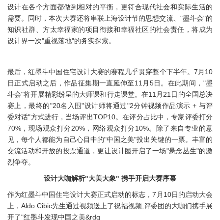
设计在各个方面都做到相对的平衡，更符合现代社会和实际生活的
需要。同时，本次大赛还将串联上海设计节的思想交流、"墨斗会"的
知识社群、方太幸福家的项目衔接和幸福社区的社会责任，将成为
设计界一次"重视落地"的务实探索。
最后，红墨斗中国住宅设计大赛的赛程几乎贯穿整个下半年。7月10
日正式启动之后，作品征集期一直延伸至11月5日。在此期间，"墨
斗会"将开展精彩纷呈的大师课和行走课堂。在11月21日的全国总决
赛上，最终的"20名入围"设计师将通过"2分钟视频作品演示 + 与评
委对话"方式进行，当场评出TOP10。在评分占比中，专家评委打分
70%，现场观众打分20%，网络观众打分10%。除了来自专业的意
见，每个人都能为自己心目中的"中国之美"投出关键的一票。丰富的
交流活动和开放的投票通道，更让设计圈开启了一场"悬念丛生"的激
烈争夺。
设计大咖解析"大美大象" 携手开启大赛序幕
作为红墨斗中国住宅设计大赛正式启动的标志，7月10日的启动大会
上，Aldo Cibic先生通过视频送上了祝福视频;评委团的大咖们携手展
开了"红墨斗发现中国之美&rdq