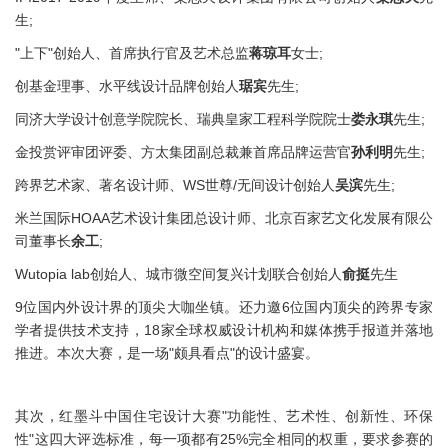
生;
"上下"创始人、首席执行官及艺术总监
蒋琼耳
女士;
创基金理事、水平线设计品牌创始人
琚宾
先生;
同济大学设计创意学院院长、瑞典皇家工程科学院院士
娄永琪
先生;
金投赏评审团评委、方太集团副总裁兼首席品牌运营官
孙利明
先生;
跨界艺术家、著名设计师、WS世尊/无间设计创始人
吴滨
先生;
米兰国际HOAA艺术设计集团总设计师、北京百家艺文化发展有限公
司董事长
余工
;
Wutopia lab创始人、城市微空间复兴计划联合创始人
俞挺
先生
9位国内外设计界的顶尖大咖坐镇。还力邀6位国内顶尖的跨界专家
学者提供技术支持，18家全球权威设计机构和媒体携手报道并落地
推进。本次大赛，是一场"颇具看点"的设计盛宴。
其次，红墨斗中国住宅设计大赛"功能性、艺术性、创新性、环保
性"这四大评选标准，每一项都有25%完全相同的权重，要求参赛的