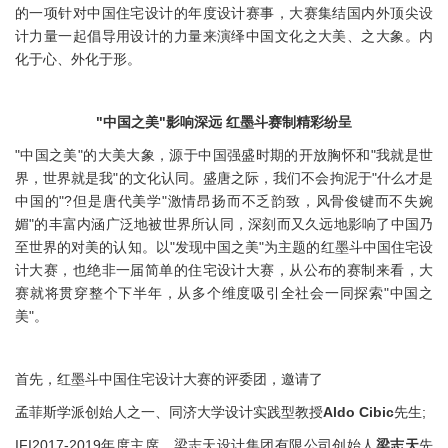
的一项针对中国住宅设计的年度设计赛事，大赛集结国内外顶尖设
计力量一起倡导用设计的力量来演绎中国文化之大美、之大象。内
化于心、外化于形。
"中国之美"影响深远 红墨斗赛制精彩纷呈
"中国之美"的大美大象，源于中国强盛时期的开放胸怀和"我就是世
界，世界就是我"的文化认同。盛唐之际，我们不会拘泥于"什么才是
中国的"?但是唐代美学"激情昂扬而不乏韵致，风骨俊键而不失婉
媚"的丰富内涵广泛地被世界所认同，深刻而又久远地影响了中国乃
至世界的对美的认知。以"发现中国之美"为主题的红墨斗中国住宅设
计大赛，也绝非一届简单的住宅设计大赛，从公布的赛制来看，大
赛就将贯穿整个下半年，从多个维度吸引全社会一同探索"中国之
美"。
首先，红墨斗中国住宅设计大赛的评委团，邀请了
孟菲斯学派创始人之一、同济大学设计实践型教授
Aldo Cibic
先生;
IFI2017-2019年度主席、梁志天设计集团有限公司创始人
梁志天
先