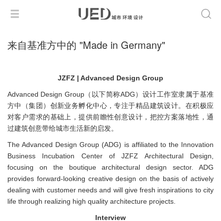
来自基准方中的 "Made in Germany"
JZFZ | Advanced Design Group
Advanced Design Group（以下简称ADG）设计工作室隶属于基准
方中（集团）创新业务孵化中心，专注于精品建筑设计。在积极应
对客户需求的基础上，提供前瞻性创意设计，把控方案落地性，通
过建筑创意带给城市生活新的启发。
The Advanced Design Group (ADG) is affiliated to the Innovation
Business Incubation Center of JZFZ Architectural Design,
focusing on the boutique architectural design sector. ADG
provides forward-looking creative design on the basis of actively
dealing with customer needs and will give fresh inspirations to city
life through realizing high quality architecture projects.
Interview