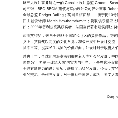
球三大设计事务所之一的 Gensler 设计总监 Graeme Sc
司五强、BBG-BBGM 建筑与室内设计公司设计董事 Robert 
全球总监 Rodger Dalling；英国首相官邸——唐宁街10
团主创设计师 Martin Hawthornthwaite；曼联俱乐部
妇；2008年普利兹克奖获奖者、法国当代著名建筑师让·努维尔 (J
藉由艾特奖，来自全球53个国家和地区的参赛作品，突
义上，艾特奖以高度的文化自觉，积极开展中外设计交流
除不平等、提高民生福祉的价值取向，让设计对于改善人
过去十年，全球化的浪潮深刻影响着人类社会的发展，中
国作为"世界第一建筑大国"的实力与担当。正是在这种背
全球有影响力的设计奖项，获得了迅猛的发展。今天，艾
业的交流、合作与发展，对于推动中国设计成为世界受人
Copyri