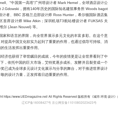
annell、"中国第一高塔"广州塔设计者 Mark Hemel，全球酒店设计公
J.Gdowski，拥有140年历史的国际知名建筑事务所 Woods bagot
号设计者、BBC 苏格兰总部设计师 Ross Hunter，希尔顿国际酒店集
亚太区首席设计师 Mike Atkin；深圳机场T3航站楼设计者 FUKSAS 夫
ean Nouvel) 等。
破国家和语言的界限，向全世界展示多元文化的丰富多彩。在这个意
，对提高中国文化软实力起到了重要的作用，也通过倡导可持续、消
们的生活发挥出重要作用。
国经济也获得了举世瞩目的成就，今年的疫情更是让全世界看到了中
景下，依托中国的巨大市场，艾特奖逐步成长、发酵并且裂变成一个
特奖已成为全球多元设计文化展示与分享的舞台，对于推进世界设计
尊敬的设计力量，正发挥着日趋重要的作用。
ght https://www.UEDmagazine.net/ All Rights Reserved 版权所有《城市·环境·
辽ICP备16008427号
京公网安备11010802023423号