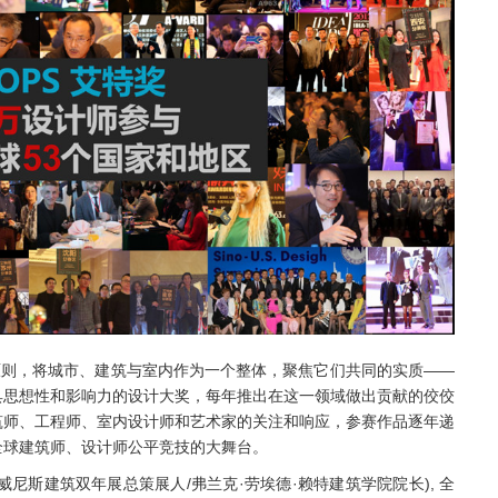
原则，将城市、建筑与室内作为一个整体，聚焦它们共同的实质——
具思想性和影响力的设计大奖，每年推出在这一领域做出贡献的佼佼
筑师、工程师、室内设计师和艺术家的关注和响应，参赛作品逐年递
全球建筑师、设计师公平竞技的大舞台。
008年威尼斯建筑双年展总策展人/弗兰克·劳埃德·赖特建筑学院院长), 全