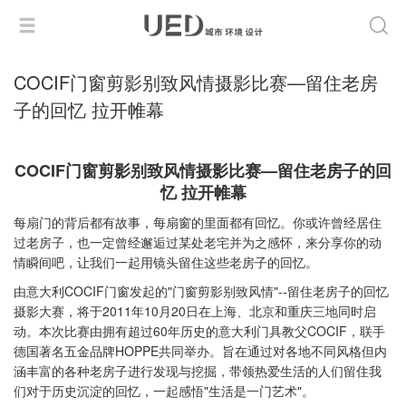
COCIF门窗剪影别致风情摄影比赛—留住老房
子的回忆 拉开帷幕
COCIF门窗剪影别致风情摄影比赛—留住老房子的回
忆 拉开帷幕
每扇门的背后都有故事，每扇窗的里面都有回忆。你或许曾经居住
过老房子，也一定曾经邂逅过某处老宅并为之感怀，来分享你的动
情瞬间吧，让我们一起用镜头留住这些老房子的回忆。
由意大利COCIF门窗发起的"门窗剪影别致风情"--留住老房子的回忆
摄影大赛，将于2011年10月20日在上海、北京和重庆三地同时启
动。本次比赛由拥有超过60年历史的意大利门具教父COCIF，联手
德国著名五金品牌HOPPE共同举办。旨在通过对各地不同风格但内
涵丰富的各种老房子进行发现与挖掘，带领热爱生活的人们留住我
们对于历史沉淀的回忆，一起感悟"生活是一门艺术"。