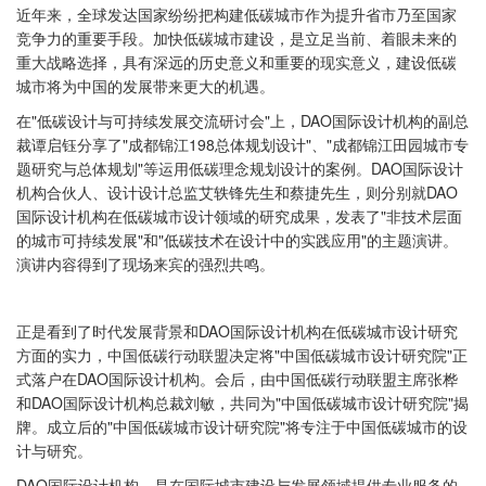
近年来，全球发达国家纷纷把构建低碳城市作为提升省市乃至国家
竞争力的重要手段。加快低碳城市建设，是立足当前、着眼未来的
重大战略选择，具有深远的历史意义和重要的现实意义，建设低碳
城市将为中国的发展带来更大的机遇。
在"低碳设计与可持续发展交流研讨会"上，DAO国际设计机构的副总
裁谭启钰分享了"成都锦江198总体规划设计"、"成都锦江田园城市专
题研究与总体规划"等运用低碳理念规划设计的案例。DAO国际设计
机构合伙人、设计设计总监艾轶锋先生和蔡捷先生，则分别就DAO
国际设计机构在低碳城市设计领域的研究成果，发表了"非技术层面
的城市可持续发展"和"低碳技术在设计中的实践应用"的主题演讲。
演讲内容得到了现场来宾的强烈共鸣。
正是看到了时代发展背景和DAO国际设计机构在低碳城市设计研究
方面的实力，中国低碳行动联盟决定将"中国低碳城市设计研究院"正
式落户在DAO国际设计机构。会后，由中国低碳行动联盟主席张桦
和DAO国际设计机构总裁刘敏，共同为"中国低碳城市设计研究院"揭
牌。成立后的"中国低碳城市设计研究院"将专注于中国低碳城市的设
计与研究。
DAO国际设计机构，是在国际城市建设与发展领域提供专业服务的