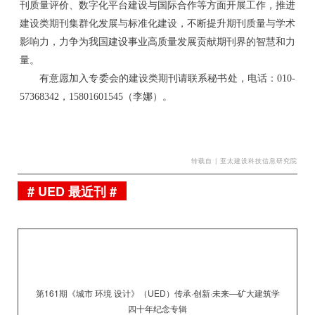
刊质量评价、数字化平台建设与国际合作等方面开展工作，推进
建设类期刊集群化发展与标准化建设，不断提升期刊质量与学术
影响力，力争为我国建设事业高质量发展贡献期刊界的智慧和力
量。
有意愿加入专委会的建设类期刊请联系秘书处，电话：
010-
57368342，15801601545（李娜）。
转载自 |
亚太建设科技信息研究院
# UED 最近刊 #
第161期《城市 环境 设计》（UED）
传承·创新·未来—矿大建筑学
四十年纪念专辑