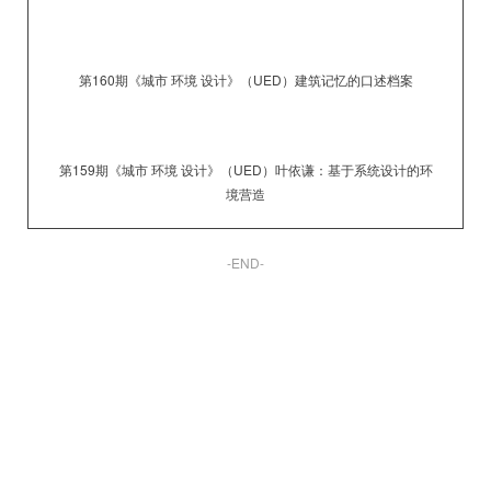
第160期《城市 环境 设计》（UED）
建筑记忆的口述档案
第159期《城市 环境 设计》（UED）
叶依谦：基于系统设计的环
境营造
-END-
Copyright https://www.UEDmagazine.net/ All Rights Reserved 版权所有《城
市·环境·设计》杂志社©
辽ICP备16008427号
京公网安备11010802023423号