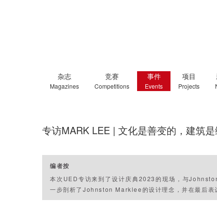
杂志
竞赛
事件
项目
Magazines
Competitions
Events
Projects
专访MARK LEE | 文化是善变的，建筑
编者按
本次UED专访来到了设计庆典2023的现场，与Johnsto
一步剖析了Johnston Marklee的设计理念，并在最