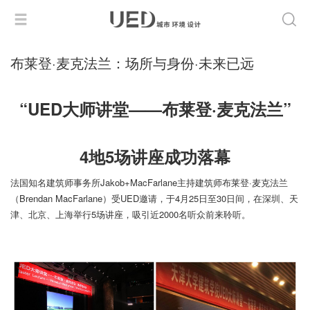
布莱登·麦克法兰：场所与身份·未来已远
“UED大师讲堂——布莱登·麦克法兰”
4地5场讲座成功落幕
法国知名建筑师事务所Jakob+MacFarlane主持建筑师布莱登·麦克法兰
（Brendan MacFarlane）受UED邀请，于4月25日至30日间，在深圳、天
津、北京、上海举行5场讲座，吸引近2000名听众前来聆听。