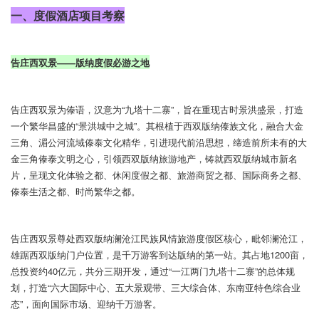
一、度假酒店项目考察
告庄西双景——版纳度假必游之地
告庄西双景为傣语，汉意为“九塔十二寨”，旨在重现古时景洪盛景，打造
一个繁华昌盛的“景洪城中之城”。其根
植于西双版纳傣族文化，融合大金
三角、湄公河流域傣泰文化精华，引进现代前沿思想，缔造前所未有的大
金三角傣
泰文明之心，引领西双版纳旅游地产，铸就西双版纳城市新名
片，呈现文化体验之都、休闲度假之都、旅游商贸之都
、国际商务之都、
傣泰生活之都、时尚繁华之都。
告庄西双景尊处西双版纳澜沧江民族风情旅游度假区核心，毗邻澜沧江，
雄踞西双版纳门户位置，是千万游客到达版
纳的第一站。其占地1200亩，
总投资约40亿元，共分三期开发，通过“一江两门九塔十二寨”的总体规
划，打造“六
大国际中心、五大景观带、三大综合体、东南亚特色综合业
态”，面向国际市场、迎纳千万游客。