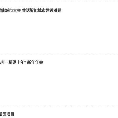
智能城市大会 共话智能城市建设难题
3年 "精砺十年" 新年年会
润园项目